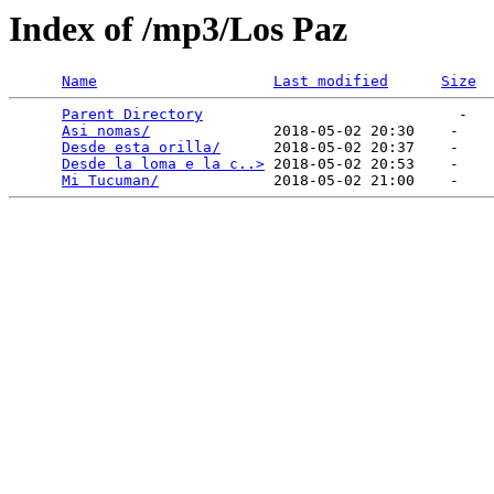
Index of /mp3/Los Paz
Name
Last modified
Size
Parent Directory
                             -   

Asi nomas/
              2018-05-02 20:30    -   

Desde esta orilla/
      2018-05-02 20:37    -   

Desde la loma e la c..>
 2018-05-02 20:53    -   

Mi Tucuman/