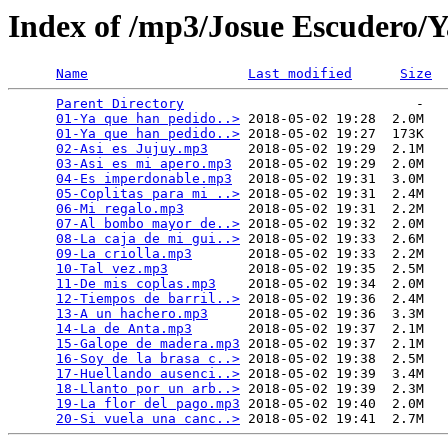
Index of /mp3/Josue Escudero/Y
Name
Last modified
Size
Parent Directory
                             -   

01-Ya que han pedido..>
 2018-05-02 19:28  2.0M  

01-Ya que han pedido..>
 2018-05-02 19:27  173K  

02-Asi es Jujuy.mp3
     2018-05-02 19:29  2.1M  

03-Asi es mi apero.mp3
  2018-05-02 19:29  2.0M  

04-Es imperdonable.mp3
  2018-05-02 19:31  3.0M  

05-Coplitas para mi ..>
 2018-05-02 19:31  2.4M  

06-Mi regalo.mp3
        2018-05-02 19:31  2.2M  

07-Al bombo mayor de..>
 2018-05-02 19:32  2.0M  

08-La caja de mi gui..>
 2018-05-02 19:33  2.6M  

09-La criolla.mp3
       2018-05-02 19:33  2.2M  

10-Tal vez.mp3
          2018-05-02 19:35  2.5M  

11-De mis coplas.mp3
    2018-05-02 19:34  2.0M  

12-Tiempos de barril..>
 2018-05-02 19:36  2.4M  

13-A un hachero.mp3
     2018-05-02 19:36  3.3M  

14-La de Anta.mp3
       2018-05-02 19:37  2.1M  

15-Galope de madera.mp3
 2018-05-02 19:37  2.1M  

16-Soy de la brasa c..>
 2018-05-02 19:38  2.5M  

17-Huellando ausenci..>
 2018-05-02 19:39  3.4M  

18-Llanto por un arb..>
 2018-05-02 19:39  2.3M  

19-La flor del pago.mp3
 2018-05-02 19:40  2.0M  

20-Si vuela una canc..>