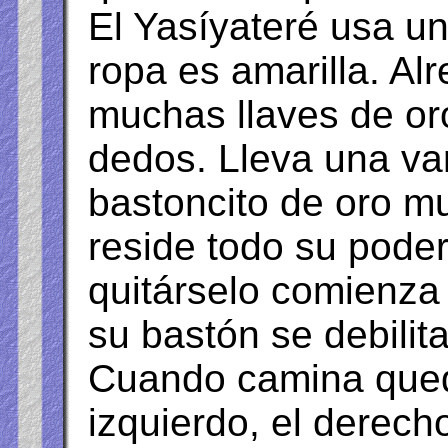
El Yasíyateré usa un
ropa es amarilla. Al
muchas llaves de oro
dedos. Lleva una var
bastoncito de oro muy
reside todo su poder;
quitárselo comienza a
su bastón se debilita
Cuando camina queda
izquierdo, el derech