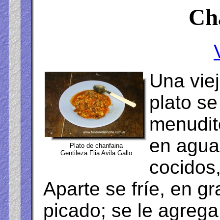
Ch
Una viej
plato se
menudito
en agua
Plato de chanfaina
Gentileza Flia Avila Gallo
cocidos,
Aparte se fríe, en g
picado; se le agrega