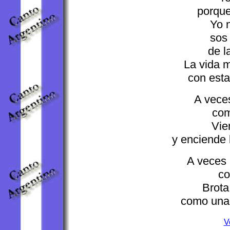
porque
Yo 
sos 
de l
La vida 
con esta
A vece
com
Vie
y enciende
A veces 
co
Brota
como una f
V