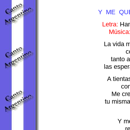
Y ME QU
Letra:
Ham
Música
La vida 
c
tanto 
las espe
A tienta
com
Me cre
tu misma
Y me
r