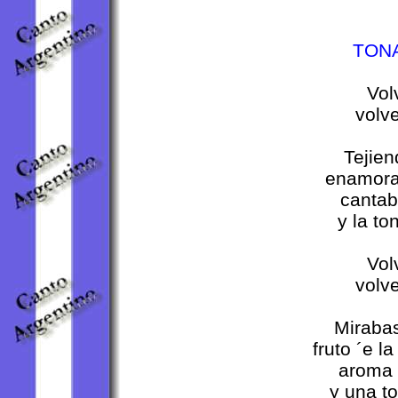
TONA
Vol
volv
Tejien
enamoran
cantab
y la to
Vol
volv
Mirabas
fruto ´e l
aroma 
y una to