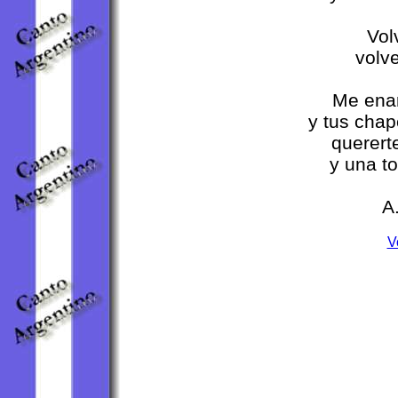
Vol
volv
Me enam
y tus cha
querert
y una to
A
V