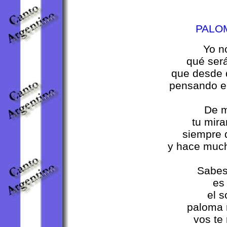
PALO
Yo n
qué será
que desde 
pensando en
De m
tu mira
siempre 
y hace much
Sabes
es 
el s
paloma 
vos te