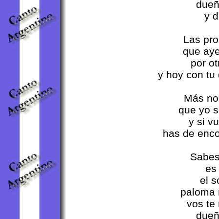
dueñ
y d
Las pro
que aye
por ot
y hoy con tu
Más no
que yo 
y si v
has de enco
Sabes
es 
el s
paloma 
vos te
dueñ