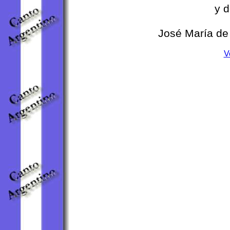
y d
José María de 
V