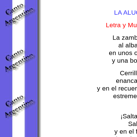
LA ALU
Letra y Mu
La zamb
al alb
en unos 
y una bo
Cerril
enanca
y en el recu
estremec
¡Salt
Sal
y en el 