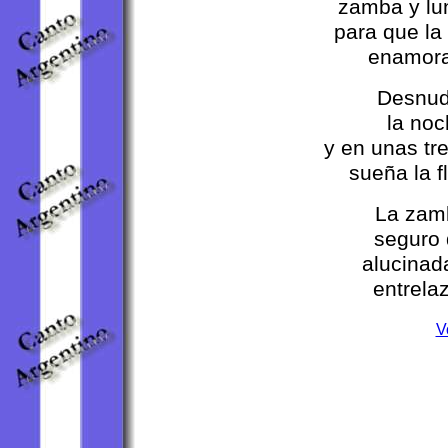
zamba y lun
para que la 
enamora
Desnud
la noc
y en unas tr
sueña la f
La zamb
seguro 
alucinad
entrela
V