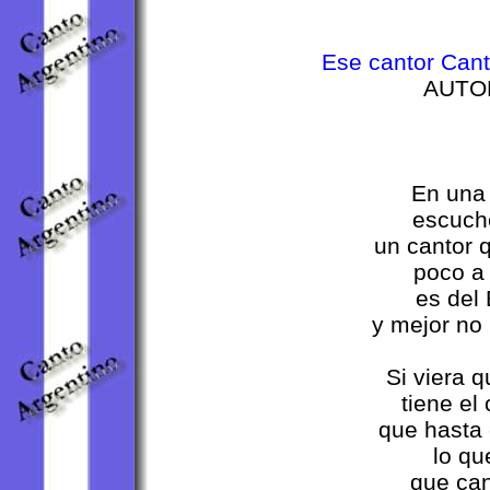
Ese cantor Canta
AUTOR
En una 
escuch
un cantor 
poco a
es del
y mejor no
Si viera 
tiene el
que hasta 
lo qu
que can