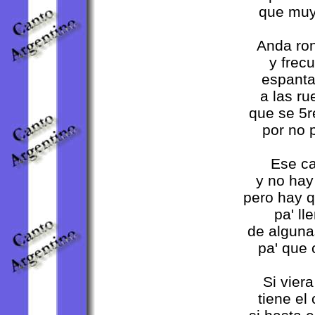
que muy 
Anda ron
y frecu
espanta
a las r
que se 5r
por no 
Ese ca
y no hay
pero hay 
pa' ll
de alguna
pa' que 
Si vier
tiene el