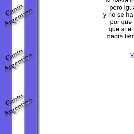
si hasta 
pero igu
y no se h
por que
que si el
nadie tie
V