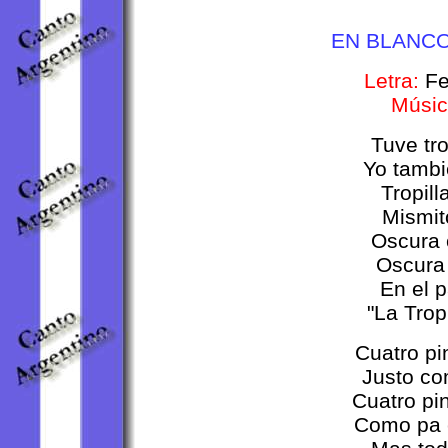
EN BLANC
Letra:
Fe
Músic
Tuve tro
Yo tambi
Tropill
Mismit
Oscura 
Oscura
En el 
"La Trop
Cuatro pi
Justo co
Cuatro pi
Como pa 