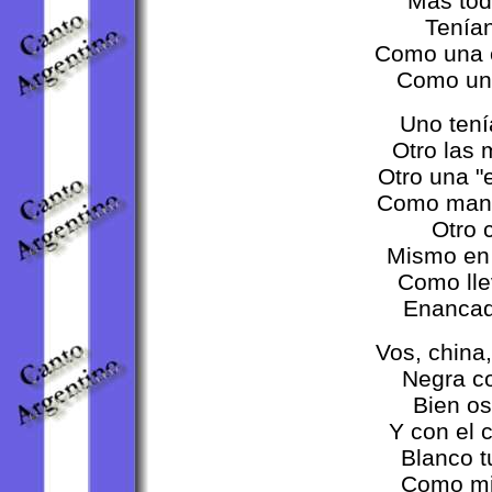
Mas tod
Tenían
Como una e
Como un 
Uno tenía
Otro las
Otro una "e
Como manc
Otro 
Mismo en 
Como lle
Enancad
Vos, china
Negra c
Bien os
Y con el 
Blanco t
Como mi