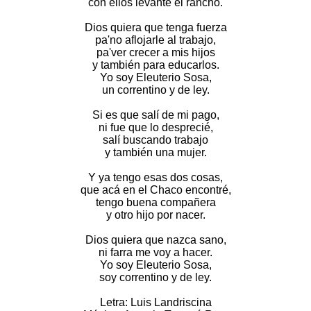
con ellos levanté el rancho.
Dios quiera que tenga fuerza
pa'no aflojarle al trabajo,
pa'ver crecer a mis hijos
y también para educarlos.
Yo soy Eleuterio Sosa,
un correntino y de ley.
Si es que salí de mi pago,
ni fue que lo desprecié,
salí buscando trabajo
y también una mujer.
Y ya tengo esas dos cosas,
que acá en el Chaco encontré,
tengo buena compañera
y otro hijo por nacer.
Dios quiera que nazca sano,
ni farra me voy a hacer.
Yo soy Eleuterio Sosa,
soy correntino y de ley.
Letra: Luis Landriscina