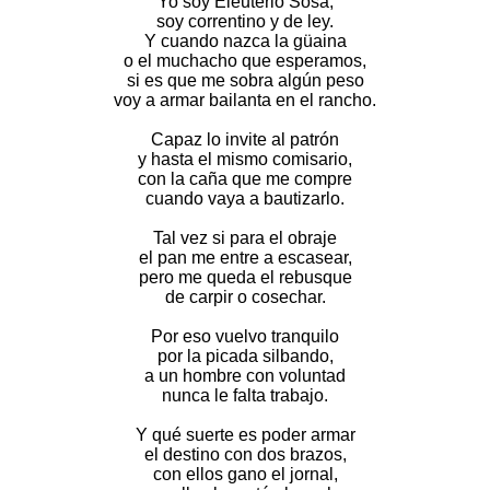
Yo soy Eleuterio Sosa,
soy correntino y de ley.
Y cuando nazca la güaina
o el muchacho que esperamos,
si es que me sobra algún peso
voy a armar bailanta en el rancho.
Capaz lo invite al patrón
y hasta el mismo comisario,
con la caña que me compre
cuando vaya a bautizarlo.
Tal vez si para el obraje
el pan me entre a escasear,
pero me queda el rebusque
de carpir o cosechar.
Por eso vuelvo tranquilo
por la picada silbando,
a un hombre con voluntad
nunca le falta trabajo.
Y qué suerte es poder armar
el destino con dos brazos,
con ellos gano el jornal,