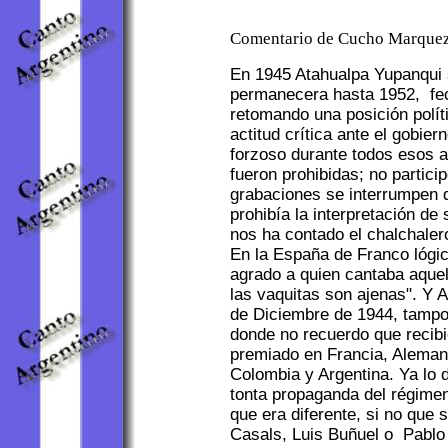
Comentario de Cucho Marquez
En 1945 Atahualpa Yupanqui s
permanecera hasta 1952, fec
retomando una posición políti
actitud crítica ante el gobier
forzoso durante todos esos a
fueron prohibidas; no partici
grabaciones se interrumpen 
prohibía la interpretación de
nos ha contado el chalchaler
En la España de Franco lógi
agrado a quien cantaba aquel
las vaquitas son ajenas". Y 
de Diciembre de 1944, tampoc
donde no recuerdo que recibie
premiado en Francia, Aleman
Colombia y Argentina. Ya lo d
tonta propaganda del régimen 
que era diferente, si no que
Casals, Luis Buñuel o Pablo 