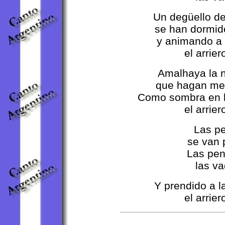
Un degüello de
se han dormido
y animando a l
el arrier
Amalhaya la n
que hagan men
Como sombra en l
el arrier
Las pena
se van po
Las penas
las vaqu
Y prendido a l
el arrier