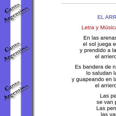
EL AR
Letra y Músic
En las arenas
el sol juega e
y prendido a l
el arrier
Es bandera de ni
lo saludan l
y guapeando en l
el arrier
Las pena
se van po
Las penas
las vaqu