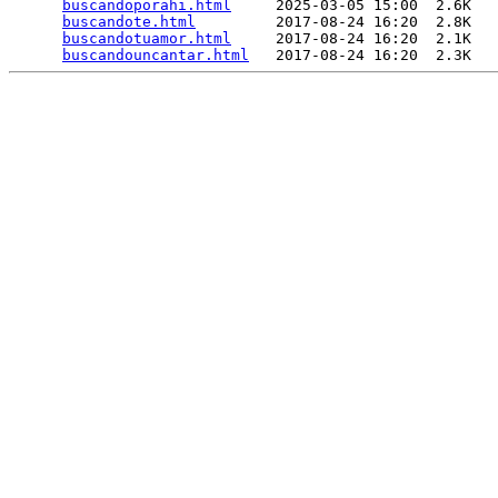
buscandoporahi.html
     2025-03-05 15:00  2.6K  

buscandote.html
         2017-08-24 16:20  2.8K  

buscandotuamor.html
     2017-08-24 16:20  2.1K  

buscandouncantar.html