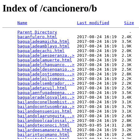
Index of /cancionero/b
Name
Last modified
Size
Parent Directory
                             -   

bacanfulero.html
        2017-08-24 16:19  2.4K  

bagualadeamaicha.html
   2017-08-24 16:19  3.5K  

bagualadeamblayo.html
   2017-08-24 16:19  1.9K  

bagualadecachi.html
     2017-08-24 16:19  2.0K  

bagualadelaesperanza..>
 2017-08-24 16:19  2.1K  

bagualadelamuerte.html
  2017-08-24 16:19  2.3K  

bagualadelchaguanco...>
 2017-08-24 16:19  2.3K  

bagualadeldesenganio..>
 2017-08-24 16:19  2.5K  

bagualadelostiempos...>
 2017-08-24 16:19  2.8K  

bagualadelpilcomayo...>
 2017-08-24 16:19  2.2K  

bagualadelsembrador...>
 2017-08-24 16:19  2.2K  

bagualadetacuil.html
    2017-08-24 16:19  2.5K  

bagualaenfugadepena...>
 2017-08-24 16:19  3.5K  

bagualeradelosvalles..>
 2017-08-24 16:19  3.4K  

bailandoconelbombist..>
 2017-08-24 16:19  3.1K  

bailandocontusombraa..>
 2017-08-24 16:19  3.7K  

bailandoensuenios.html
  2017-08-24 16:19  3.1K  

bailandolaarunguita...>
 2017-08-24 16:19  2.6K  

bailandopolcaalossal..>
 2017-08-24 16:19  2.8K  

bailandoteconoci.html
   2025-03-05 14:31  2.8K  

bailardeesamanera.html
  2017-08-24 16:19  3.2K  

bailarintucumano.html
   2017-08-24 16:19  2.4K  
